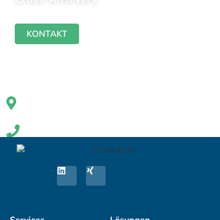
KONTAKT
Cross ALM GmbH
Helmholzstraße 2-9
10587 Berlin
+49 30 398 36 112
solutions@crossalm.com