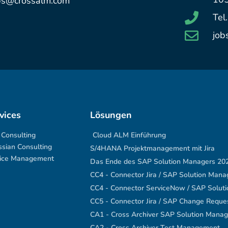
jobs@crossalm.com
Tel
job
vices
Lösungen
Consulting
Cloud ALM Einführung
ssian Consulting
S/4HANA Projektmanagement mit Jira
ice Management
Das Ende des SAP Solution Managers 20
CC4 - Connector Jira / SAP Solution Mana
CC4 - Connector ServiceNow / SAP Solut
CC5 - Connector Jira / SAP Change Requ
CA1 - Cross Archiver SAP Solution Manag
CA2 - Cross Archiver Test Management