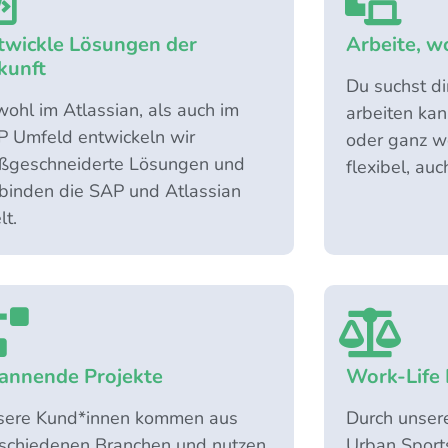
twickle Lösungen der
Arbeite, w
kunft
Du suchst di
ohl im Atlassian, als auch im
arbeiten kan
 Umfeld entwickeln wir
oder ganz w
ßgeschneiderte Lösungen und
flexibel, au
binden die SAP und Atlassian
t.
annende Projekte
Work-Life 
sere Kund*innen kommen aus
Durch unser
schiedenen Branchen und nutzen
Urban Sports