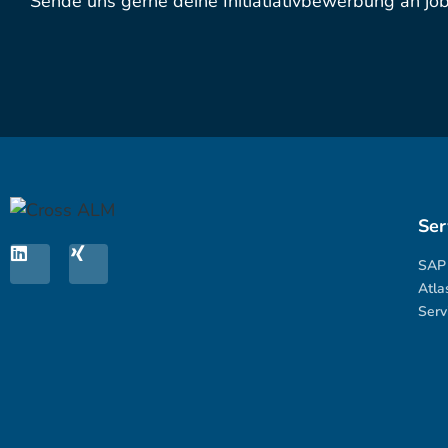
Sende uns gerne deine Initiatiativbewerbung an 
Ser
SAP 
Atla
Serv