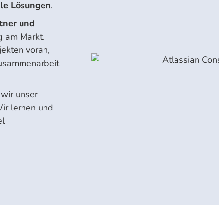
lle Lösungen
.
rtner und
ig am Markt.
jekten voran,
 Zusammenarbeit
wir unser
ir lernen und
el