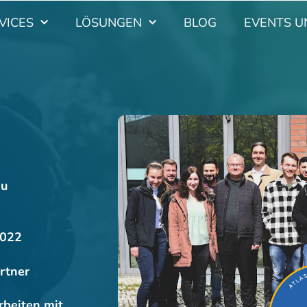
VICES
LÖSUNGEN
BLOG
EVENTS U
nu
2022
rtner
rbeiten mit