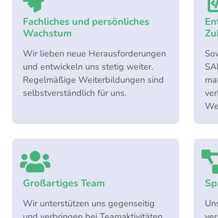
Fachliches und persönliches
En
Wachstum
Zu
Wir lieben neue Herausforderungen
Sow
und entwickeln uns stetig weiter.
SAP
Regelmäßige Weiterbildungen sind
ma
selbstverständlich für uns.
ver
Wel
Großartiges Team
Sp
Wir unterstützen uns gegenseitig
Un
und verbringen bei Teamaktivitäten,
ver