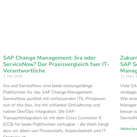
SAP Change Management: Jira oder
Zukunf
ServiceNow? Der Praxisvergleich fuer IT-
SAP So
Verantwortliche
Manag
7. Mai 2026
11. März 
Jira und ServiceNow sind beide leistungsfähige
Viele SA
Plattformen für das SAP Change Management.
strategi
ServiceNow punktet mit umfassenden ITIL-Prozessen
Wie erse
out-of-the-box, Jira mit schlanker Einfuehrung und
Managers
nativer Dev/Ops-Integration. Die SAP-
besser z
Transportintegration ist mit dem Cross Connector 5
Service
(CC5) für beide Plattformen verfügbar – die Wahl hängt
Weiterle
also vor allem von Prozesstiefe, Anpassbarkeit und IT-