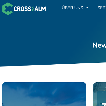
ÜBER UNS
SER
New