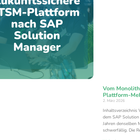
Vom Monolit
Plattform-Me
2. März 2026
Inhaltsverzeichnis 
dem SAP Solution 
Jahren denselben M
schwerfällig. Die 