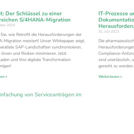
it: Der Schlüssel zu einer
IT-Prozesse u
greichen S/4HANA-Migration
Dokumentation
Herausforder
mber 2024
31. Juli 2023
 Sie, wie Retrofit die Herausforderungen der
Migration meistert! Unser Whitepaper zeigt,
Die pharmazeutische
parallele SAP-Landschaften synchronisieren,
Herausforderungen
e lösen und Risiken minimieren. Jetzt
Compliance-Anford
laden und Ihre digitale Transformation
sind unerlässlich, 
nigen!
gerecht zu werden.
sen »
Weiterlesen »