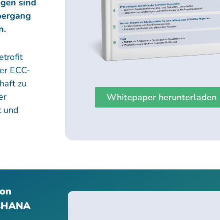
ngen sind
Übergang
n.
trofit
ner ECC-
haft zu
er
Whitepaper herunterladen
t und
ion
/4HANA