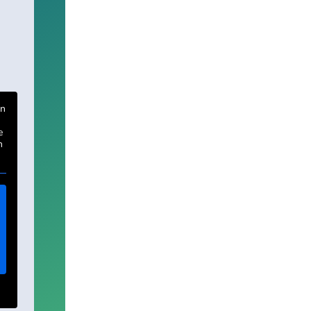
on
e
n