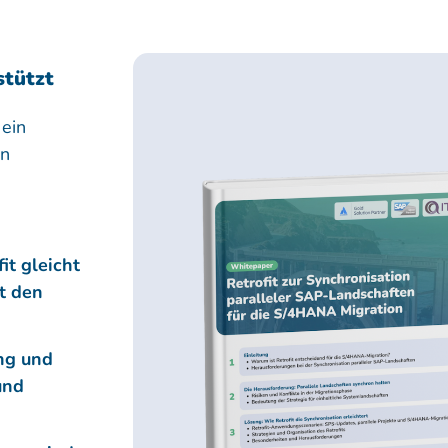
stützt
 ein
en
it gleicht
t den
ng und
und