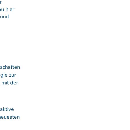
r
u hier
 und
schaften
gie zur
 mit der
aktive
 neuesten