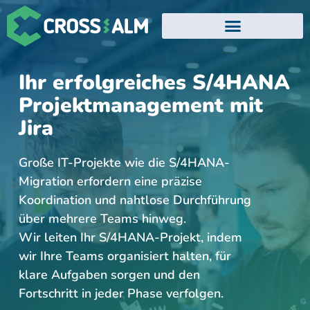
EVENTS UND WEBINARE
ATLASSIAN TRAININGS
Ihr erfolgreiches S/4HANA
Projektmanagement mit
Jira
Große IT-Projekte wie die S/4HANA-
Migration erfordern eine präzise
Koordination und nahtlose Durchführung
über mehrere Teams hinweg.
Wir leiten Ihr S/4HANA-Projekt, indem
wir Ihre Teams organisiert halten, für
klare Aufgaben sorgen und den
Fortschritt in jeder Phase verfolgen.