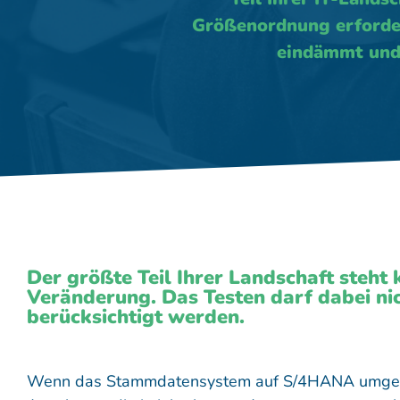
Größenordnung erforder
eindämmt und 
Der größte Teil Ihrer Landschaft steht 
Veränderung. Das Testen darf dabei nic
berücksichtigt werden.​
Wenn das Stammdatensystem auf S/4HANA umgeste