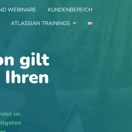
ND WEBINARE
KUNDENBEREICH
ATLASSIAN TRAININGS
n gilt
r Ihren
ndet im
tigsten
ser