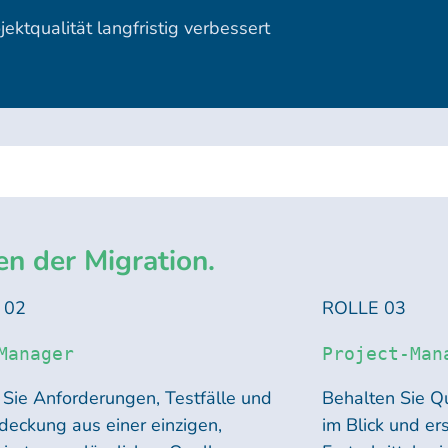
ektqualität langfristig verbessert
en der Migration.
 02
ROLLE 03
Manager
Project-Man
 Sie Anforderungen, Testfälle und
Behalten Sie Qu
deckung aus einer einzigen,
im Blick und ers