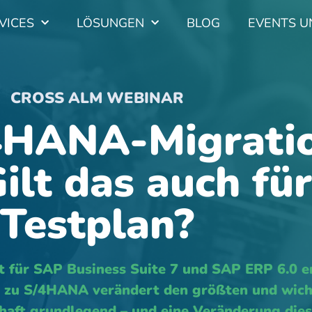
VICES
LÖSUNGEN
BLOG
EVENTS U
CROSS ALM WEBINAR
/4HANA-Migratio
Gilt das auch fü
Testplan?
t für SAP
Business Suite 7
und
SAP ERP 6.0
e
n zu S/4HANA verändert den größten und wich
chaft grundlegend – und eine Veränderung die