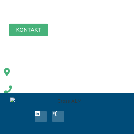
und Optimierung Ihrer IT Systeme &
Prozesse.
KONTAKT
Cross ALM GmbH
Helmholzstraße 2-9
10587 Berlin
+49 30 398 36 112
solutions@crossalm.com