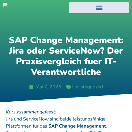
EVENTS UND WEBINARE
ATLASSIAN TRAININGS
SAP Change Management:
Jira oder ServiceNow? Der
Praxisvergleich fuer IT-
Verantwortliche
Mai 7, 2026
Uncategorized
Kurz zusammengefasst:
Jira und ServiceNow sind beide leistungsfähige
Plattformen für das
SAP Change Management
.