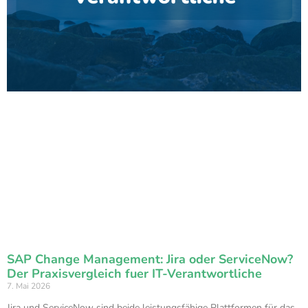
SAP Change Management: Jira oder ServiceNow?
Der Praxisvergleich fuer IT-Verantwortliche
7. Mai 2026
Jira und ServiceNow sind beide leistungsfähige Plattformen für das