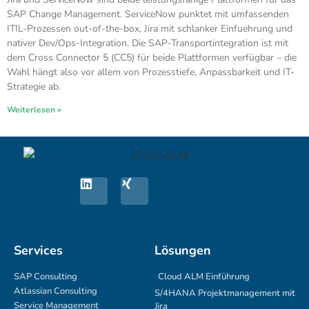
SAP Change Management. ServiceNow punktet mit umfassenden
ITIL-Prozessen out-of-the-box, Jira mit schlanker Einfuehrung und
nativer Dev/Ops-Integration. Die SAP-Transportintegration ist mit
dem Cross Connector 5 (CC5) für beide Plattformen verfügbar – die
Wahl hängt also vor allem von Prozesstiefe, Anpassbarkeit und IT-
Strategie ab.
Weiterlesen »
Services
Lösungen
SAP Consulting
Cloud ALM Einführung
Atlassian Consulting
S/4HANA Projektmanagement mit
Service Management
Jira