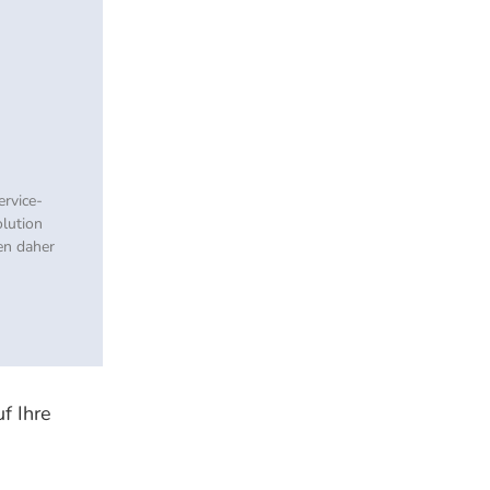
ervice-
lution
en daher
f Ihre